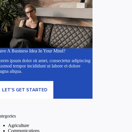
ave A Business Idea In Your Mind?
rem ipsum dolor sit amet, consectetur adipiscing
usmod tempor incididunt ut labore et dolore
agna aliqua.
LET’S GET STARTED
ategories
Agriculture
Communications