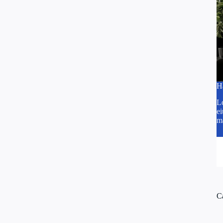
H
Lo
ei
m
C